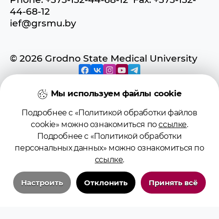
44-68-12
ief@grsmu.by
© 2026 Grodno State Medical University
Мы используем файлы cookie
Подробнее с «Политикой обработки файлов
© 2026 Учреждение образования
cookie» можно ознакомиться по
ссылке
.
«Гродненский государственный
Подробнее с «Политикой обработки
медицинский университет»
персональных данных» можно ознакомиться по
ссылке
.
Регистрационное свидетельство №
4141710567 от 04.01.2017
Настроить
Отклонить
Принять всё
Государственного регистра
информационных ресурсов
Технические/системные куки-файлы
Использование материалов сайта
Необходимы для основных функций сайта и обеспечения бесперебойной