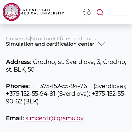
GRODNO STATE
MEDICAL UNIVERSITY
University
Structure
Offices and units
Simulation and certification center
Bureau of Labor Protection
Scientific & Organizational Department
Address:
Grodno, st. Sverdlova, 3; Grodno,
Department of Postgraduate and Doctoral
st. BLK, 50
course
Human resources department
The department for clinical work and
Phones:
+375-152-55-94-76 (Sverdlova);
advanced training
+375-152-55-94-81 (Sverdlova); +375-152-55-
International Affairs Department
90-62 (BLK)
OOIT
Department of Ideological and Educational
Work
Email:
simcentr@grsmu.by
Department of Planning and Economics
Department of Printing and Publiсаtions
Simulation and certification center