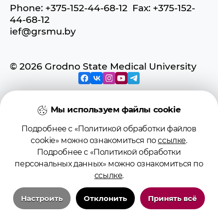
Phone: +375-152-44-68-12 Fax: +375-152-
44-68-12
ief@grsmu.by
© 2026 Grodno State Medical University
Мы используем файлы cookie
© 2026 Учреждение образования
Подробнее с «Политикой обработки файлов
«Гродненский государственный
cookie» можно ознакомиться по
ссылке
.
медицинский университет»
Подробнее с «Политикой обработки
персональных данных» можно ознакомиться по
Регистрационное свидетельство №
ссылке
.
4141710567 от 04.01.2017
Государственного регистра
Настроить
Отклонить
Принять всё
информационных ресурсов
Технические/системные куки-файлы