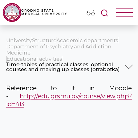
GRODNO STATE
MEDICAL UNIVERSITY
University
Structure
Academic departments
Department of Psychiatry and Addiction
Medicine
Educational activities
Time-tables of practical classes, optional
courses and making up classes (otrabotka)
Requirements to knowledge and practical
skills
Reference to it in Moodle
Time-tables of practical classes, optional
courses and making up classes (otrabotka)
-
http://edu.grsmu.by/course/view.php?
Educational source
id=413