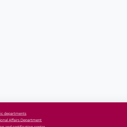
ic departments
ional Affairs Department
on and certification center