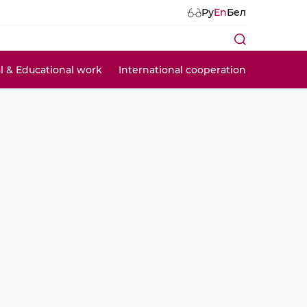
Ру
En
Бел
al & Educational work
International cooperation