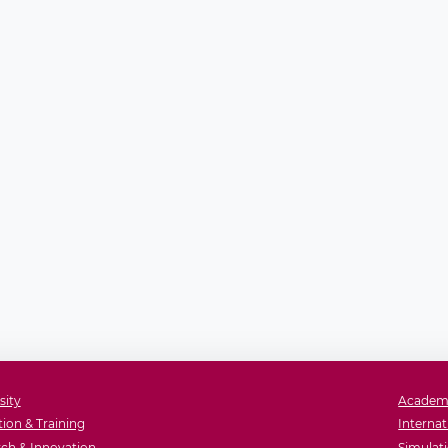
sity
Academ
ion & Training
Internat
ch & Innovation
Simulati