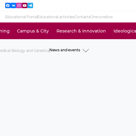
Educational Portal
Educational activities
Contacts
One window
ining
Campus & City
Research & Innovation
Ideologic
News and events
dical Biology and Genetics
History
Academic staff
Educational activities
Research activities
Ideological and educational work
News and events
Information for use