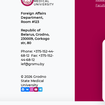
MEDICAL
UNIVERSITY
Facult
Foreign Affairs
Department,
Room #123
Republic of
Belarus, Grodno,
230009, Gorkogo
str, 80
Phone: +375-152-44-
68-12 Fax: +375-152-
44-68-12
ief@grsmu.by
© 2026 Grodno
State Medical
University