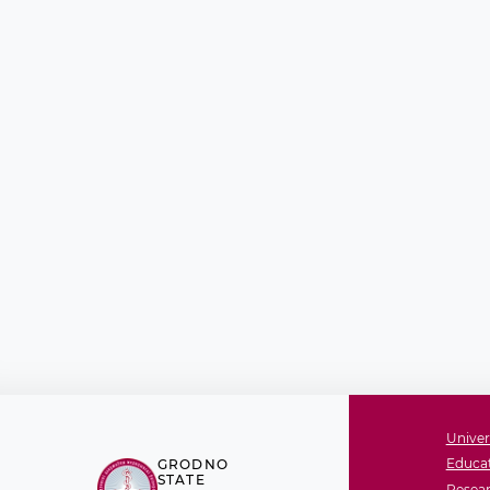
Univer
Educat
GRODNO
STATE
Resear