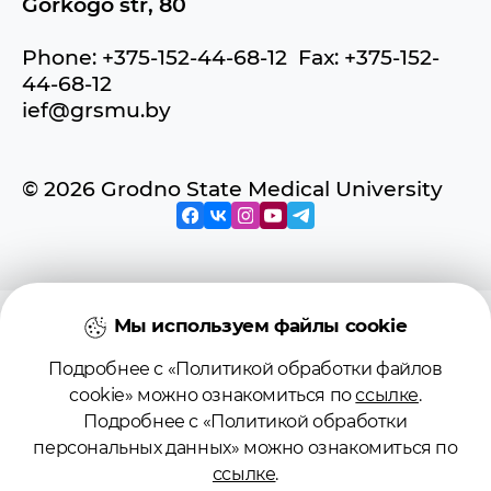
Gorkogo str, 80
Phone: +375-152-44-68-12 Fax: +375-152-
44-68-12
ief@grsmu.by
© 2026 Grodno State Medical University
© 2026 Учреждение образования
Мы используем файлы cookie
«Гродненский государственный
Подробнее с «Политикой обработки файлов
медицинский университет»
cookie» можно ознакомиться по
ссылке
.
Подробнее с «Политикой обработки
Регистрационное свидетельство №
персональных данных» можно ознакомиться по
4141710567 от 04.01.2017
ссылке
.
Государственного регистра