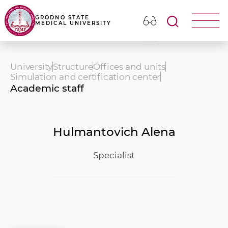
GRODNO STATE
MEDICAL UNIVERSITY
University
Structure
Offices and units
Simulation and certification center
Academic staff
Hulmantovich Alena
Specialist